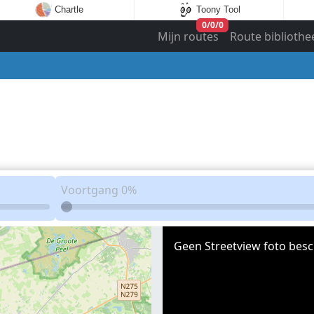
Chartle
Toony Tool
0
/
0
/
0
Mijn routes
Route bibliothe
Voortgang
0%
Geen Streetview foto besc