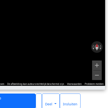
tsen
De afbeelding kan auteursrechtelijk beschermd zijn
Voorwaarden
Probleem melden
e
t
Deel
Insluiten