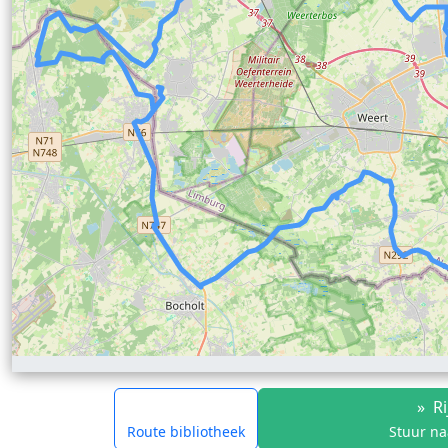
»
Ri
Route bibliotheek
Stuur na