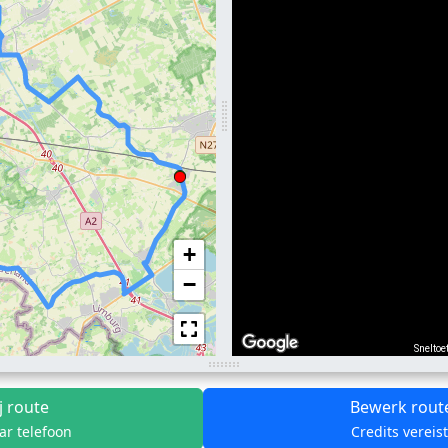
+
−
Sneltoe
j route
Bewerk rout
ar telefoon
Credits vereis