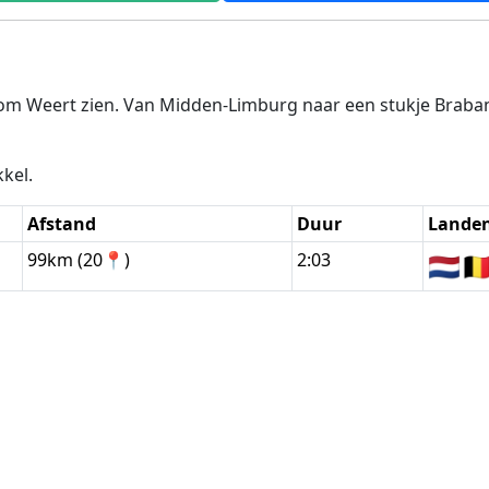
m Weert zien. Van Midden-Limburg naar een stukje Brabant
kkel.
Afstand
Duur
Lande
99km (20📍)
2:03
🇳🇱
🇧