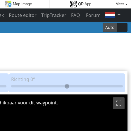
Map Image
QR App
Meer
ek
Route editor
TripTracker
FAQ
Forum
Auto
Richting
0°
hikbaar voor dit waypoint.