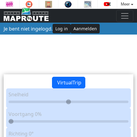
Meer
Je bent niet ingelogd.
Log in
Aanmelden
VirtualTrip
Snelheid
Voortgang
0%
Richting
0°