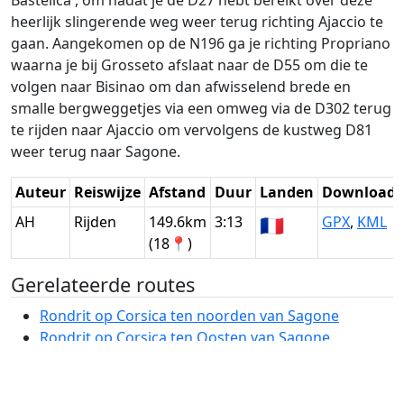
heerlijk slingerende weg weer terug richting Ajaccio te
gaan. Aangekomen op de N196 ga je richting Propriano
waarna je bij Grosseto afslaat naar de D55 om die te
volgen naar Bisinao om dan afwisselend brede en
smalle bergweggetjes via een omweg via de D302 terug
te rijden naar Ajaccio om vervolgens de kustweg D81
weer terug naar Sagone.
Auteur
Reiswijze
Afstand
Duur
Landen
Download
AH
Rijden
149.6km
3:13
🇫🇷
GPX
,
KML
(18📍)
Gerelateerde routes
Rondrit op Corsica ten noorden van Sagone
Rondrit op Corsica ten Oosten van Sagone
Rondrit op Corsica via Ajaccio en zuidelijke lus
Rondrit via Porto naar het strand Plage d'Arone
Sagone naar Bastia haven