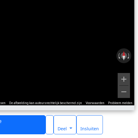
tsen
De afbeelding kan auteursrechtelijk beschermd zijn
Voorwaarden
Probleem melden
e
t
Deel
Insluiten