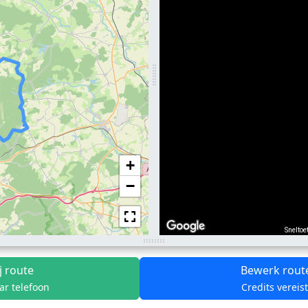
+
−
Sneltoe
j route
Bewerk rout
ar telefoon
Credits vereis