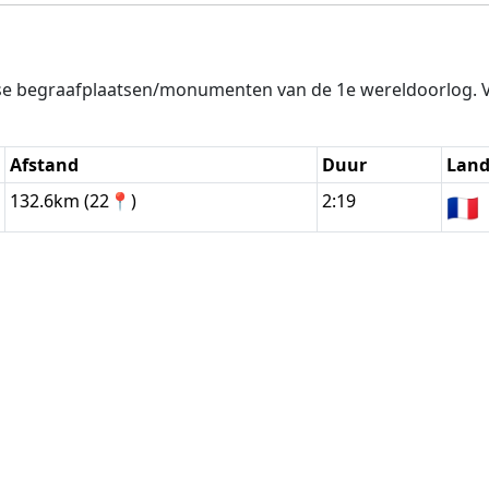
tse begraafplaatsen/monumenten van de 1e wereldoorlog. 
Afstand
Duur
Lan
132.6km (22📍)
2:19
🇫🇷