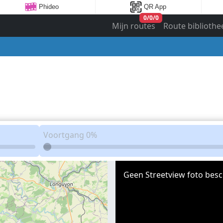
Phideo
QR App
0
/
0
/
0
Mijn routes
Route bibliothe
Voortgang
0%
Geen Streetview foto besc