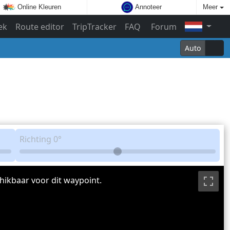
Online Kleuren
Annoteer
Meer
ek
Route editor
TripTracker
FAQ
Forum
Auto
Richting
0°
hikbaar voor dit waypoint.