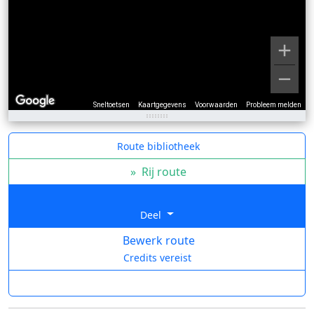
Sneltoetsen
Kaartgegevens
Voorwaarden
Probleem melden
Route bibliotheek
»
Rij route
Deel
Bewerk route
Credits vereist