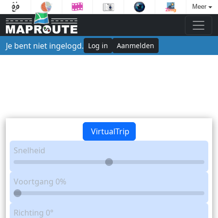
Meer
Je bent niet ingelogd.
Log in
Aanmelden
VirtualTrip
Snelheid
Voortgang
0%
Richting
0°