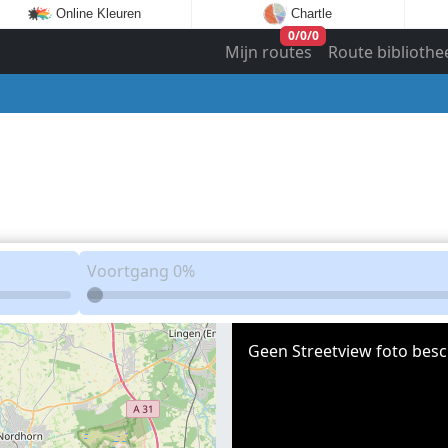
Online Kleuren
Chartle
0
/
0
/
0
Mijn routes
Route bibliothe
Voortgang
0%
Geen Streetview foto besc