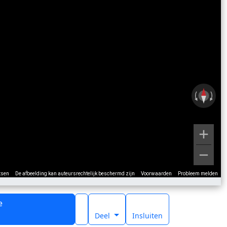
tsen
De afbeelding kan auteursrechtelijk beschermd zijn
Voorwaarden
Probleem melden
e
t
Deel
Insluiten