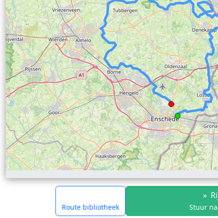
»
Ri
Route bibliotheek
Stuur na