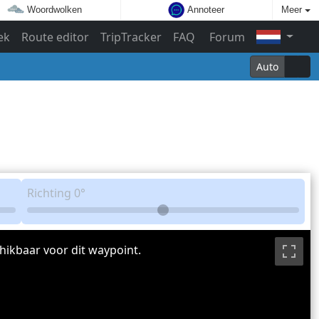
Woordwolken
Annoteer
Meer
ek
Route editor
TripTracker
FAQ
Forum
Auto
Richting
0°
hikbaar voor dit waypoint.