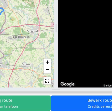
+
−
Sneltoe
j route
Bewerk rout
ar telefoon
Credits vereis