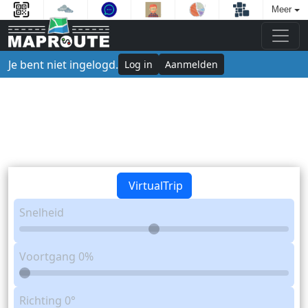
Meer
Je bent niet ingelogd.
Log in
Aanmelden
VirtualTrip
Snelheid
Voortgang
0%
Richting
0°