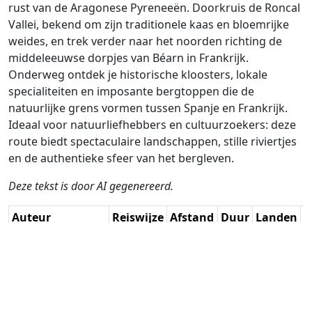
rust van de Aragonese Pyreneeën. Doorkruis de Roncal
Vallei, bekend om zijn traditionele kaas en bloemrijke
weides, en trek verder naar het noorden richting de
middeleeuwse dorpjes van Béarn in Frankrijk.
Onderweg ontdek je historische kloosters, lokale
specialiteiten en imposante bergtoppen die de
natuurlijke grens vormen tussen Spanje en Frankrijk.
Ideaal voor natuurliefhebbers en cultuurzoekers: deze
route biedt spectaculaire landschappen, stille riviertjes
en de authentieke sfeer van het bergleven.
Deze tekst is door AI gegenereerd.
Auteur
Reiswijze
Afstand
Duur
Landen
D
Nick Carthew /
Rijden
205.9km
3:43
🇪🇸
🇫🇷
G
AH
(12📍)