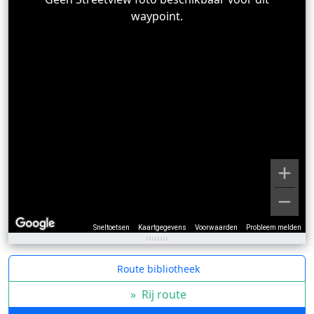
waypoint.
Sneltoetsen
Kaartgegevens
Voorwaarden
Probleem melden
Route bibliotheek
»
Rij route