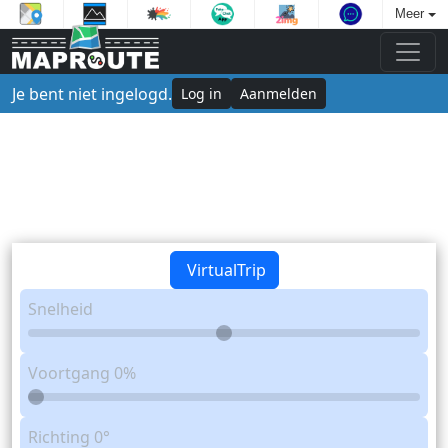
Meer
Je bent niet ingelogd.
Log in
Aanmelden
VirtualTrip
Snelheid
Voortgang
0%
Richting
0°