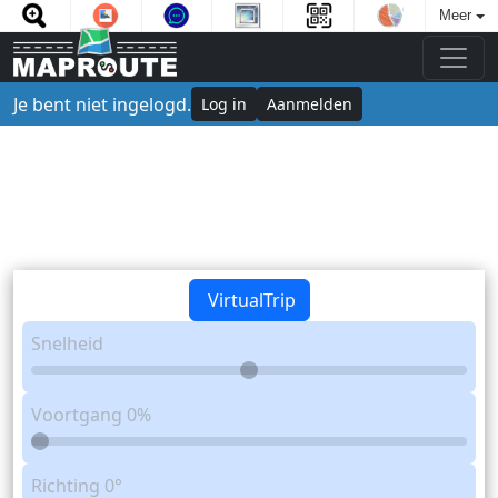
Meer
Je bent niet ingelogd.
Log in
Aanmelden
VirtualTrip
Snelheid
Voortgang
0%
Richting
0°