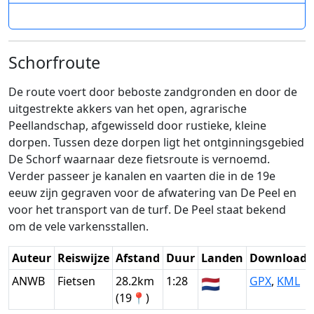
Schorfroute
De route voert door beboste zandgronden en door de
uitgestrek­te akkers van het open, agrarische
Peellandschap, afgewisseld door rustieke, kleine
dorpen. Tussen deze dorpen ligt het ontginningsgebied
De Schorf waarnaar deze fietsroute is vernoemd.
Verder passeer je kanalen en vaarten die in de 19e
eeuw zijn gegraven voor de afwatering van De Peel en
voor het transport van de turf. De Peel staat bekend
om de vele varkensstallen.
Auteur
Reiswijze
Afstand
Duur
Landen
Download
ANWB
Fietsen
28.2km
1:28
🇳🇱
GPX
,
KML
(19📍)