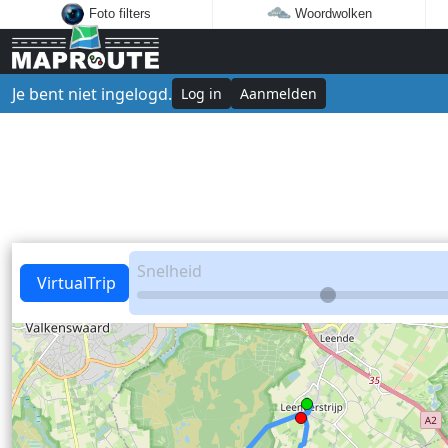
Foto filters
Woordwolken
Je bent niet ingelogd.
Log in
Aanmelden
Snelheid
VirtualTrip