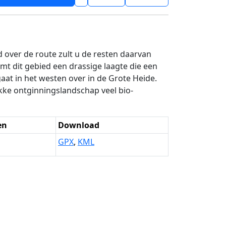
d over de route zult u de resten daarvan
t dit gebied een drassige laagte die een
t in het westen over in de Grote Heide.
akke ontginningslandschap veel bio-
en
Download
GPX
,
KML