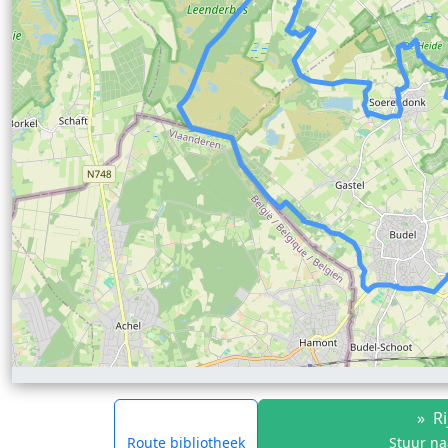
»
Ri
Route bibliotheek
Stuur na