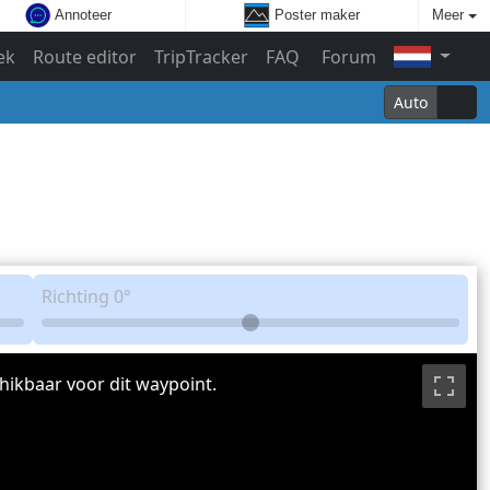
Annoteer
Poster maker
Meer
ek
Route editor
TripTracker
FAQ
Forum
Auto
Richting
0°
hikbaar voor dit waypoint.