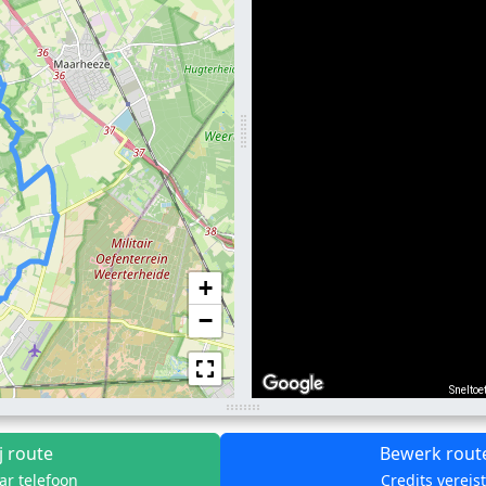
+
−
Sneltoe
j route
Bewerk rout
ar telefoon
Credits vereis