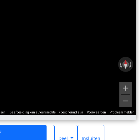
tsen
De afbeelding kan auteursrechtelijk beschermd zijn
Voorwaarden
Probleem melden
e
t
Deel
Insluiten