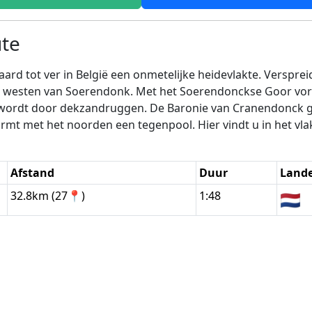
te
ard tot ver in België een onmetelijke heidevlakte. Versprei
n westen van Soerendonk. Met het Soerendonckse Goor vorm
 wordt door dekzandruggen. De Baronie van Cranendonck gaa
vormt met het noorden een tegenpool. Hier vindt u in het vl
Afstand
Duur
Land
32.8km (27📍)
1:48
🇳🇱