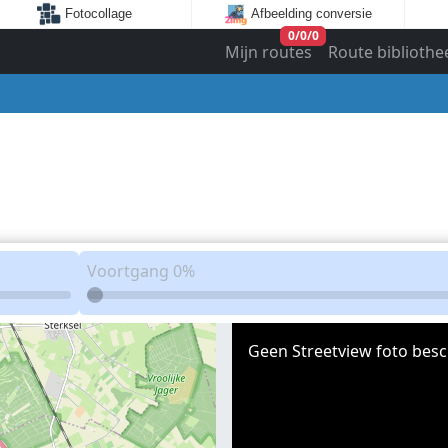
Fotocollage
Afbeelding conversie
0
/
0
/
0
Mijn routes
Route bibliothe
Voortgang
0%
Geen Streetview foto besc