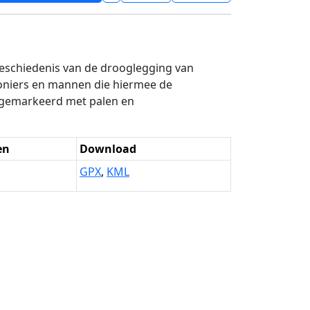
geschiedenis van de drooglegging van
oniers en mannen die hiermee de
g gemarkeerd met palen en
en
Download
GPX
,
KML