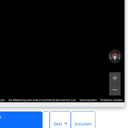
tsen
De afbeelding kan auteursrechtelijk beschermd zijn
Voorwaarden
Probleem melden
e
t
Deel
Insluiten