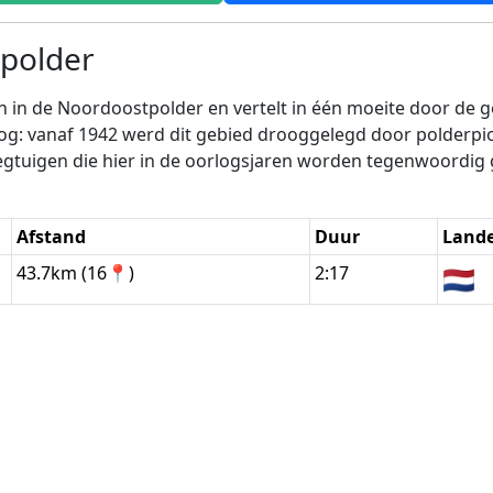
polder
en in de Noordoostpolder en vertelt in één moeite door de 
g: vanaf 1942 werd dit gebied drooggelegd door polderpi
vliegtuigen die hier in de oorlogsjaren worden tegenwoordi
Afstand
Duur
Land
43.7km (16📍)
2:17
🇳🇱