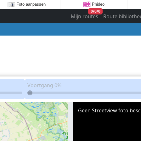
Foto aanpassen
Phideo
0
/
0
/
0
Mijn routes
Route bibliothe
Voortgang
0%
Geen Streetview foto besc