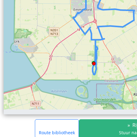
»
Ri
Route bibliotheek
Stuur na