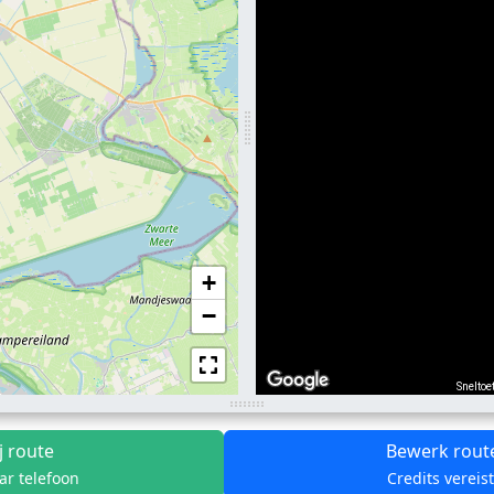
+
−
Sneltoe
j route
Bewerk rout
ar telefoon
Credits vereis