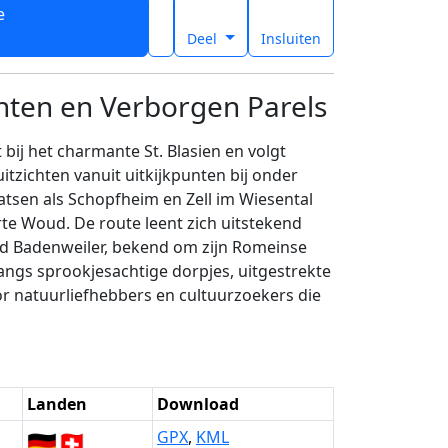
e
t
Deel
Insluiten
ten en Verborgen Parels
bij het charmante St. Blasien en volgt
tzichten vanuit uitkijkpunten bij onder
tsen als Schopfheim en Zell im Wiesental
arte Woud. De route leent zich uitstekend
ord Badenweiler, bekend om zijn Romeinse
ngs sprookjesachtige dorpjes, uitgestrekte
or natuurliefhebbers en cultuurzoekers die
Landen
Download
🇩🇪
🇨🇭
GPX
,
KML