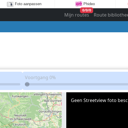
Foto aanpassen
Phideo
0
/
0
/
0
Mijn routes
Route bibliothe
Voortgang
0%
Geen Streetview foto besc