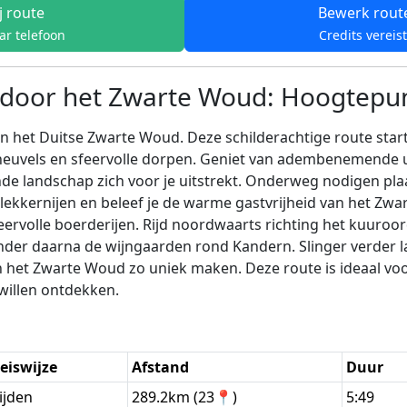
j route
Bewerk rout
ar telefoon
Credits vereis
door het Zwarte Woud: Hoogtepun
n het Duitse Zwarte Woud. Deze schilderachtige route start 
 heuvels en sfeervolle dorpen. Geniet van adembenemende ui
e landschap zich voor je uitstrekt. Onderweg nodigen plaa
e lekkernijen en beleef je de warme gastvrijheid van het Zw
eervolle boerderijen. Rijd noordwaarts richting het kuuro
der daarna de wijngaarden rond Kandern. Slinger verder la
n het Zwarte Woud zo uniek maken. Deze route is ideaal vo
willen ontdekken.
eiswijze
Afstand
Duur
ijden
289.2km (23📍)
5:49