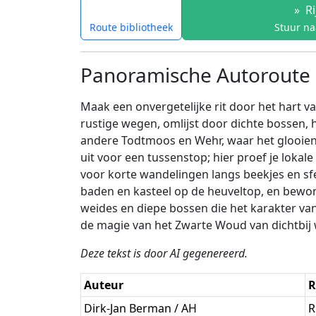
»
Ri
Route bibliotheek
Stuur na
Panoramische Autoroute 
Maak een onvergetelijke rit door het hart va
rustige wegen, omlijst door dichte bossen,
andere Todtmoos en Wehr, waar het glooiend
uit voor een tussenstop; hier proef je lokal
voor korte wandelingen langs beekjes en sf
baden en kasteel op de heuveltop, en bewon
weides en diepe bossen die het karakter va
de magie van het Zwarte Woud van dichtbij 
Deze tekst is door AI gegenereerd.
Auteur
R
Dirk-Jan Berman / AH
R