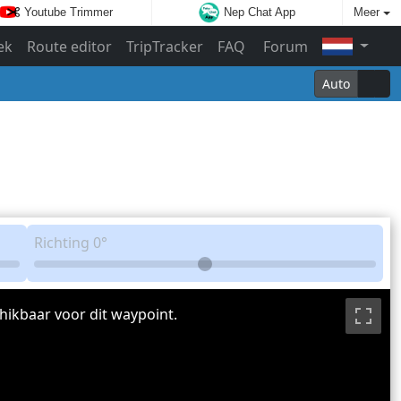
Youtube Trimmer
Nep Chat App
Meer
ek
Route editor
TripTracker
FAQ
Forum
Auto
Richting
0°
hikbaar voor dit waypoint.