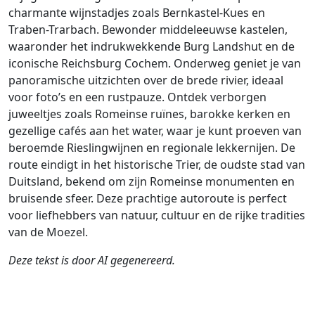
charmante wijnstadjes zoals Bernkastel-Kues en
Traben-Trarbach. Bewonder middeleeuwse kastelen,
waaronder het indrukwekkende Burg Landshut en de
iconische Reichsburg Cochem. Onderweg geniet je van
panoramische uitzichten over de brede rivier, ideaal
voor foto’s en een rustpauze. Ontdek verborgen
juweeltjes zoals Romeinse ruïnes, barokke kerken en
gezellige cafés aan het water, waar je kunt proeven van
beroemde Rieslingwijnen en regionale lekkernijen. De
route eindigt in het historische Trier, de oudste stad van
Duitsland, bekend om zijn Romeinse monumenten en
bruisende sfeer. Deze prachtige autoroute is perfect
voor liefhebbers van natuur, cultuur en de rijke tradities
van de Moezel.
Deze tekst is door AI gegenereerd.
Auteur
Reiswijze
Afstand
Duur
Landen
D
Gerard Martens /
Rijden
229.2km
4:33
G