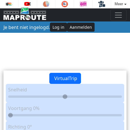
Meer
Je bent niet ingelogd.
Log in
Aanmelden
VirtualTrip
Snelheid
Voortgang
0%
Richting
0°