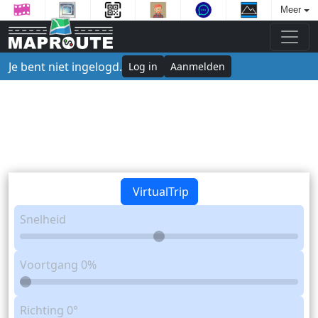
Meer
Je bent niet ingelogd.
Log in
Aanmelden
VirtualTrip
Snelheid
Voortgang
0%
Richting
0°