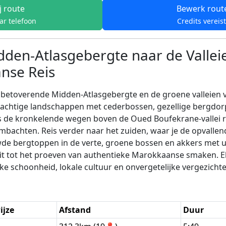
j route
Bewerk rout
ar telefoon
Credits vereis
den-Atlasgebergte naar de Valleie
nse Reis
betoverende Midden-Atlasgebergte en de groene valleien 
erachtige landschappen met cederbossen, gezellige bergdo
s de kronkelende wegen boven de Oued Boufekrane-vallei rij
bachten. Reis verder naar het zuiden, waar je de opvallend
de bergtoppen in de verte, groene bossen en akkers met u
it tot het proeven van authentieke Marokkaanse smaken. Elk
ijke schoonheid, lokale cultuur en onvergetelijke vergezicht
ijze
Afstand
Duur