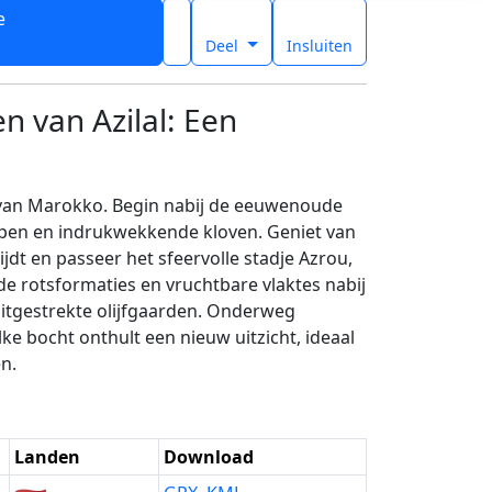
e
t
Deel
Insluiten
n van Azilal: Een
van Marokko. Begin nabij de eeuwenoude
rpen en indrukwekkende kloven. Geniet van
dt en passeer het sfeervolle stadje Azrou,
e rotsformaties en vruchtbare vlaktes nabij
itgestrekte olijfgaarden. Onderweg
e bocht onthult een nieuw uitzicht, ideaal
en.
Landen
Download