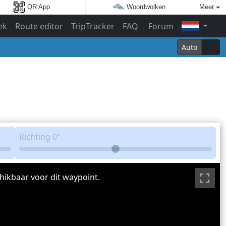
QR App
Woordwolken
Meer
ek
Route editor
TripTracker
FAQ
Forum
Auto
Richting
0°
hikbaar voor dit waypoint.