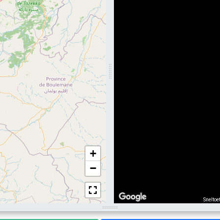
+
−
Sneltoe