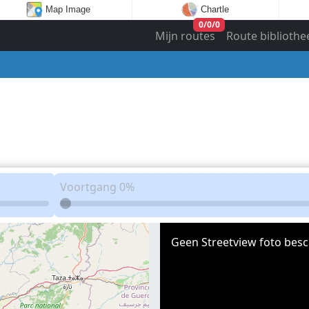
Map Image
Chartle
0
/
0
/
0
Mijn routes
Route bibliothe
Voortgang
0%
Geen Streetview foto besc