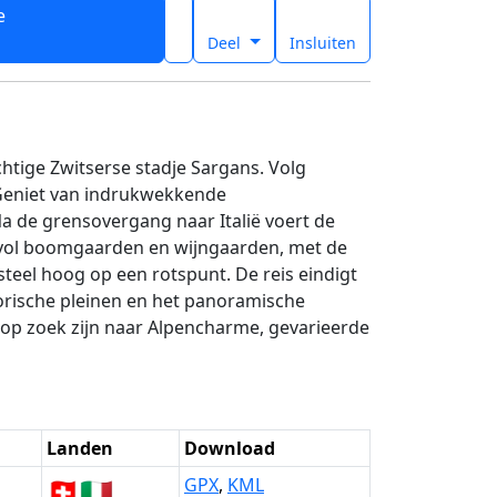
e
t
Deel
Insluiten
tige Zwitserse stadje Sargans. Volg
 Geniet van indrukwekkende
Na de grensovergang naar Italië voert de
en vol boomgaarden en wijngaarden, met de
teel hoog op een rotspunt. De reis eindigt
torische pleinen en het panoramische
e op zoek zijn naar Alpencharme, gevarieerde
Landen
Download
🇨🇭
🇮🇹
GPX
,
KML