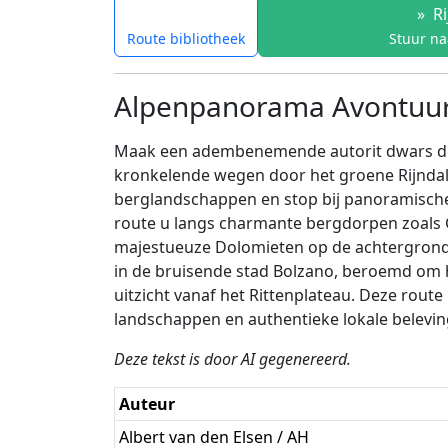
»
Ri
Route bibliotheek
Stuur na
Alpenpanorama Avontuur:
Maak een adembenemende autorit dwars door 
kronkelende wegen door het groene Rijndal 
berglandschappen en stop bij panoramische u
route u langs charmante bergdorpen zoals Gl
majestueuze Dolomieten op de achtergrond. N
in de bruisende stad Bolzano, beroemd om h
uitzicht vanaf het Rittenplateau. Deze route
landschappen en authentieke lokale belevin
Deze tekst is door AI gegenereerd.
Auteur
Albert van den Elsen / AH