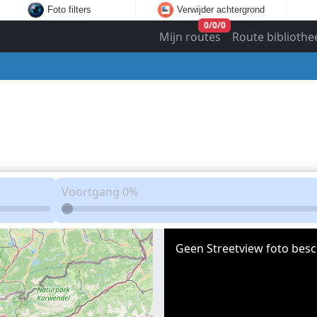
Foto filters
Verwijder achtergrond
0
/
0
/
0
Mijn routes
Route bibliothe
Voortgang
0%
Geen Streetview foto besc