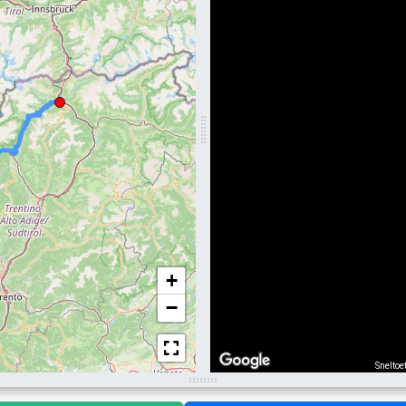
+
−
Sneltoe