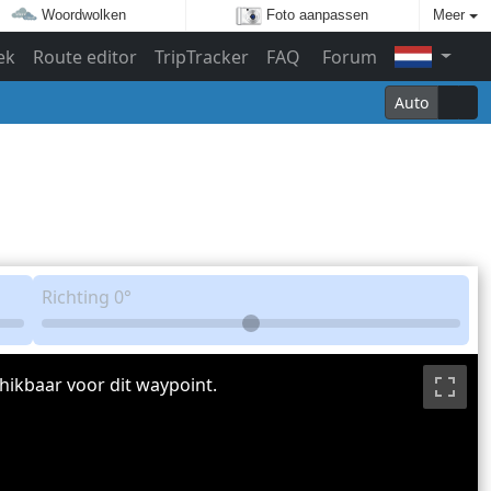
Woordwolken
Foto aanpassen
Meer
ek
Route editor
TripTracker
FAQ
Forum
Auto
Richting
0°
hikbaar voor dit waypoint.