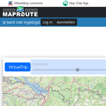
Afbeelding conversie
Nep Chat App
Je bent niet ingelogd.
Log in
Aanmelden
Snelheid
VirtualTrip