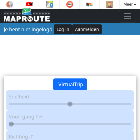
Meer
Je bent niet ingelogd.
Log in
Aanmelden
VirtualTrip
Snelheid
Voortgang
0%
Richting
0°