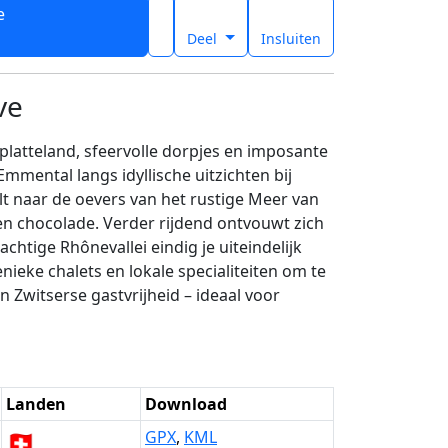
e
t
Deel
Insluiten
ve
 platteland, sfeervolle dorpjes en imposante
mmental langs idyllische uitzichten bij
t naar de oevers van het rustige Meer van
 chocolade. Verder rijdend ontvouwt zich
htige Rhônevallei eindig je uiteindelijk
ieke chalets en lokale specialiteiten om te
 Zwitserse gastvrijheid – ideaal voor
Landen
Download
🇨🇭
GPX
,
KML