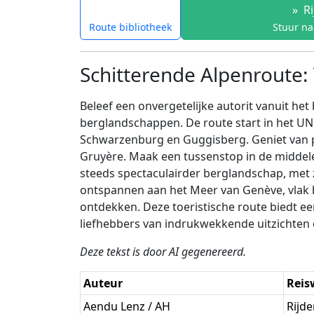
»
Ri
Route bibliotheek
Stuur na
Schitterende Alpenroute:
Beleef een onvergetelijke autorit vanuit het
berglandschappen. De route start in het UNE
Schwarzenburg en Guggisberg. Geniet van pa
Gruyère. Maak een tussenstop in de middel
steeds spectaculairder berglandschap, met z
ontspannen aan het Meer van Genève, vlak bi
ontdekken. Deze toeristische route biedt ee
liefhebbers van indrukwekkende uitzichten 
Deze tekst is door AI gegenereerd.
Auteur
Reis
Aendu Lenz / AH
Rijd