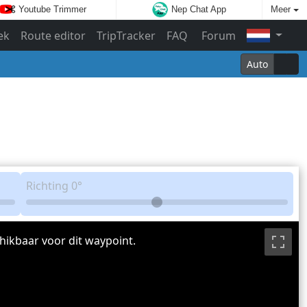
Youtube Trimmer
Nep Chat App
Meer
ek
Route editor
TripTracker
FAQ
Forum
Auto
Richting
0°
hikbaar voor dit waypoint.