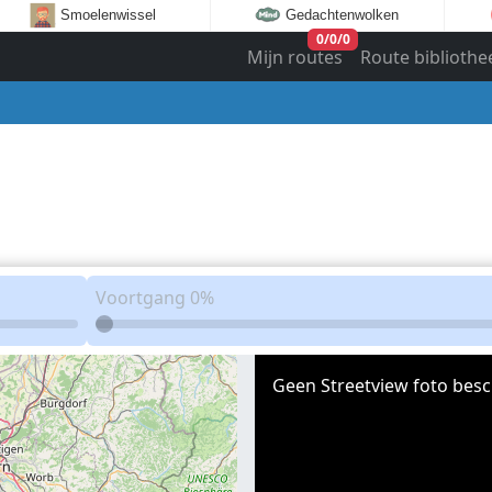
Smoelenwissel
Gedachtenwolken
0
/
0
/
0
Mijn routes
Route bibliothe
Voortgang
0%
Geen Streetview foto besc