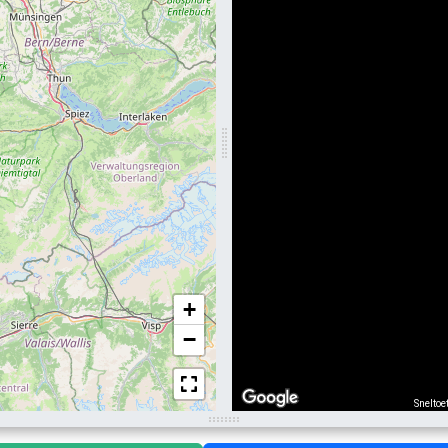
+
−
Sneltoe