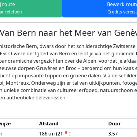
j route
Bewerk rout
ar telefoon
Credits vereis
 Van Bern naar het Meer van Genè
 historische Bern, dwars door het schilderachtige Zwitserse
SCO-werelderfgoed van Bern en leidt je via het glooiende E
noramische vergezichten over de Alpen, voordat je afdaal
eeuwse dorpen Gruyères en Broc – beroemd om hun kaas en
icht op imposante toppen en groene dalen. Via de schilderac
j Montreux. Onderweg zijn er tal van uitkijkpunten, fotogen
n unieke combinatie van cultureel erfgoed, natuurschoon en
en authentieke belevenissen.
wijze
Afstand
Duur
en
186km (21📍)
3:57