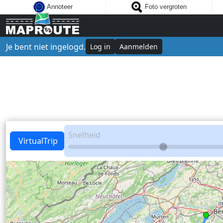
Annoteer
Foto vergroten
Je bent niet ingelogd.
Log in
Aanmelden
Snelheid
VirtualTrip