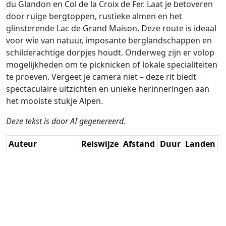
du Glandon en Col de la Croix de Fer. Laat je betoveren
door ruige bergtoppen, rustieke almen en het
glinsterende Lac de Grand Maison. Deze route is ideaal
voor wie van natuur, imposante berglandschappen en
schilderachtige dorpjes houdt. Onderweg zijn er volop
mogelijkheden om te picknicken of lokale specialiteiten
te proeven. Vergeet je camera niet – deze rit biedt
spectaculaire uitzichten en unieke herinneringen aan
het mooiste stukje Alpen.
Deze tekst is door AI gegenereerd.
Auteur
Reiswijze
Afstand
Duur
Landen
D
Guy Heyns - Adv.
Rijden
284.7km
7:39
🇫🇷
G
RouteXpert / AH
(33📍)