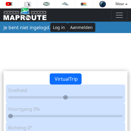
Meer
Je bent niet ingelogd.
Log in
Aanmelden
VirtualTrip
Snelheid
Voortgang
0%
Richting
0°