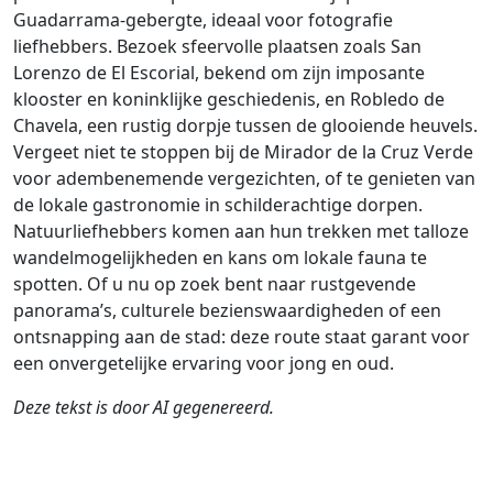
Guadarrama-gebergte, ideaal voor fotografie
liefhebbers. Bezoek sfeervolle plaatsen zoals San
Lorenzo de El Escorial, bekend om zijn imposante
klooster en koninklijke geschiedenis, en Robledo de
Chavela, een rustig dorpje tussen de glooiende heuvels.
Vergeet niet te stoppen bij de Mirador de la Cruz Verde
voor adembenemende vergezichten, of te genieten van
de lokale gastronomie in schilderachtige dorpen.
Natuurliefhebbers komen aan hun trekken met talloze
wandelmogelijkheden en kans om lokale fauna te
spotten. Of u nu op zoek bent naar rustgevende
panorama’s, culturele bezienswaardigheden of een
ontsnapping aan de stad: deze route staat garant voor
een onvergetelijke ervaring voor jong en oud.
Deze tekst is door AI gegenereerd.
Auteur
Reiswijze
Afstand
Duur
Landen
D
Jordi honrubia
Rijden
256km
4:35
G