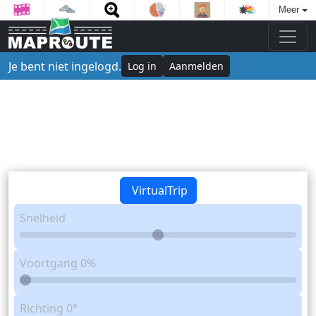
Meer
Je bent niet ingelogd.
Log in
Aanmelden
VirtualTrip
Snelheid
Voortgang
0%
Richting
0°