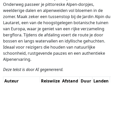
Onderweg passeer je pittoreske Alpen-dorpjes,
weelderige dalen en alpenweiden vol bloemen in de
zomer. Maak zeker een tussenstop bij de Jardin Alpin du
Lautaret, een van de hoogstgelegen botanische tuinen
van Europa, waar je geniet van een rijke verzameling
bergflora. Tijdens de afdaling voert de route je door
bossen en langs watervallen en idyllische gehuchten.
Ideaal voor reizigers die houden van natuurlijke
schoonheid, rustgevende pauzes en een authentieke
Alpenervaring.
Deze tekst is door AI gegenereerd.
Auteur
Reiswijze
Afstand
Duur
Landen
D
Guy Heyns - Adv.
Rijden
182.9km
4:31
🇫🇷
G
RouteXpert / AH
(18📍)