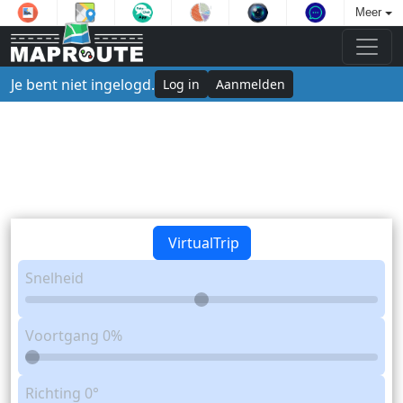
Meer
Je bent niet ingelogd.
Log in
Aanmelden
VirtualTrip
Snelheid
Voortgang
0%
Richting
0°