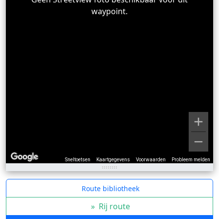
waypoint.
Sneltoetsen
Kaartgegevens
Voorwaarden
Probleem melden
Route bibliotheek
»
Rij route