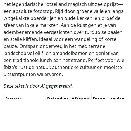
het legendarische rotseiland magisch uit zee oprijst—
een absolute fotostop. Rijd door groene valleien langs
witgekalkte boerderijen en oude kerken, en proef de
sfeer van lokale markten. Aan de kust geniet je van
adembenemende vergezichten over turquoise baaien
en steile kliffen, ideaal voor een wandeling of korte
pauze. Ontspan onderweg in het mediterrane
landschap vol olijf- en amandelbomen en geniet van
een traditionele lunch aan het strand. Perfect voor wie
Ibiza’s rustige natuur, authentieke cultuur en mooiste
uitzichtpunten wil ervaren.
Deze tekst is door AI gegenereerd.
Auteur
Reiswijze
Afstand
Duur
Landen
D
Jordi honrubia
Rijden
175.6km
4:42
🇪🇸
G
(RouteXpert) / AH
(53📍)