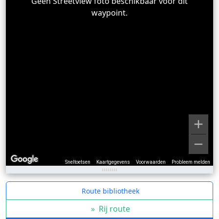
Geen Streetview foto beschikbaar voor dit
waypoint.
Sneltoetsen
Kaartgegevens
Voorwaarden
Probleem melden
Route bibliotheek
»
Rij route