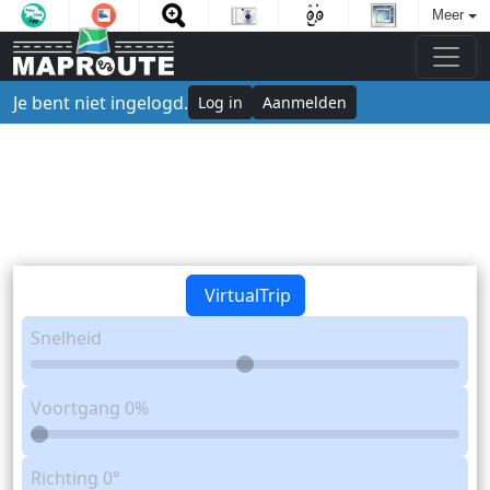
Meer
Je bent niet ingelogd.
Log in
Aanmelden
VirtualTrip
Snelheid
Voortgang
0%
Richting
0°