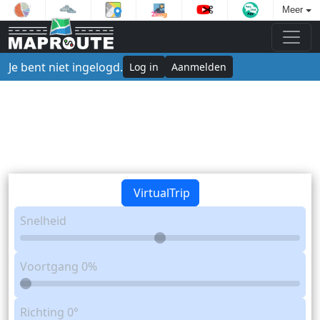
Meer
Je bent niet ingelogd.
Log in
Aanmelden
VirtualTrip
Snelheid
Voortgang
0%
Richting
0°