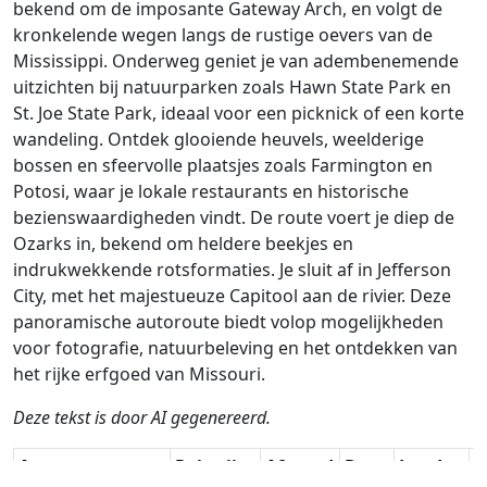
bekend om de imposante Gateway Arch, en volgt de
kronkelende wegen langs de rustige oevers van de
Mississippi. Onderweg geniet je van adembenemende
uitzichten bij natuurparken zoals Hawn State Park en
St. Joe State Park, ideaal voor een picknick of een korte
wandeling. Ontdek glooiende heuvels, weelderige
bossen en sfeervolle plaatsjes zoals Farmington en
Potosi, waar je lokale restaurants en historische
bezienswaardigheden vindt. De route voert je diep de
Ozarks in, bekend om heldere beekjes en
indrukwekkende rotsformaties. Je sluit af in Jefferson
City, met het majestueuze Capitool aan de rivier. Deze
panoramische autoroute biedt volop mogelijkheden
voor fotografie, natuurbeleving en het ontdekken van
het rijke erfgoed van Missouri.
Deze tekst is door AI gegenereerd.
Auteur
Reiswijze
Afstand
Duur
Landen
D