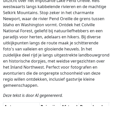
uitzicht over het imposante Lake Pend Oreille. Reis
westwaarts langs kabbelende rivieren en de machtige
Selkirk Mountains. Stop zeker in het charmante
Newport, waar de rivier Pend Oreille de grens tussen
Idaho en Washington vormt. Ontdek het Colville
National Forest, geliefd bij natuurliefhebbers en een
paradijs voor herten, adelaars en hikers. Bij diverse
uitkijkpunten langs de route maak je schitterende
foto's van valleien en glooiende heuvels. In het
zuidelijke deel rijd je langs uitgestrekte landbouwgrond
en historische dorpjes, met weidse vergezichten over
het Inland Northwest. Perfect voor fotografen en
avonturiers die de ongerepte schoonheid van deze
regio willen ontdekken, inclusief gastvrije kleine
gemeenschappen.
Deze tekst is door AI gegenereerd.
Auteur
Reiswijze
Afstand
Duur
Landen
D