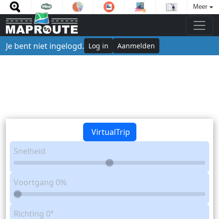
Meer
Je bent niet ingelogd.
Log in
Aanmelden
VirtualTrip
Snelheid
Voortgang
0%
Richting
0°