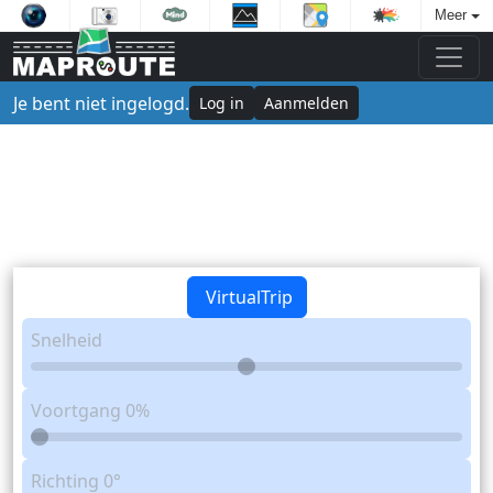
Meer
Je bent niet ingelogd.
Log in
Aanmelden
VirtualTrip
Snelheid
Voortgang
0%
Richting
0°