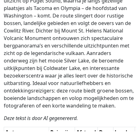
uitzicht op Puget Sound, waarna je langs gezellige
plaatsjes als Tacoma en Olympia – de hoofdstad van
Washington – komt. De route slingert door rustige
bossen, landelijke gebieden en volgt de oevers van de
Cowlitz River. Dichter bij Mount St. Helens National
Volcanic Monument ontvouwen zich spectaculaire
bergpanorama’s en verschillende uitzichtpunten met
zicht op de legendarische vulkaan. Aanraders
onderweg zijn het mooie Silver Lake, de beroemde
uitkijkpunten bij Coldwater Lake, en interessante
bezoekerscentra waar je alles leert over de historische
uitbarsting. Ideaal voor natuurliefhebbers en
ontdekkingsreizigers: deze route biedt groene bossen,
boeiende landschappen en volop mogelijkheden om te
fotograferen of een korte wandeling te maken.
Deze tekst is door AI gegenereerd.
Auteur
Reiswijze
Afstand
Duur
Landen
D