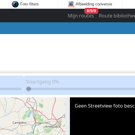
Foto filters
Afbeelding conversie
0
/
0
/
0
Mijn routes
Route bibliothe
Voortgang
0%
Geen Streetview foto besc