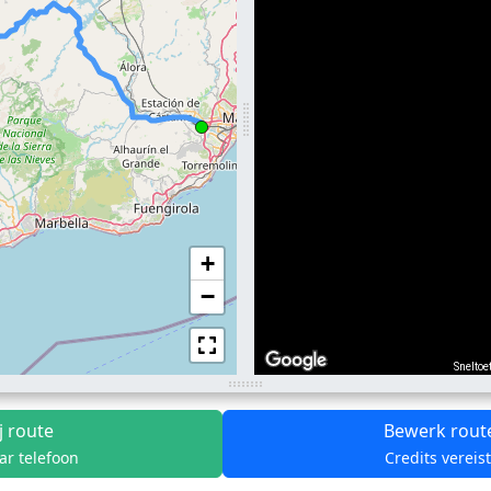
+
−
Sneltoe
j route
Bewerk rout
ar telefoon
Credits vereis