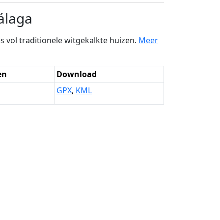
álaga
 vol traditionele witgekalkte huizen.
Meer
en
Download
GPX
,
KML