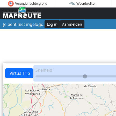
Verwijder achtergrond
Woordwolken
Je bent niet ingelogd.
Log in
Aanmelden
Snelheid
VirtualTrip