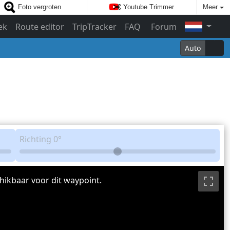
Foto vergroten
Youtube Trimmer
Meer
ek
Route editor
TripTracker
FAQ
Forum
Auto
Richting
0°
hikbaar voor dit waypoint.