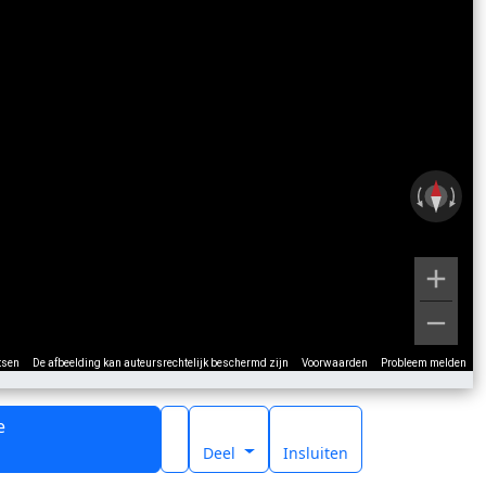
tsen
De afbeelding kan auteursrechtelijk beschermd zijn
Voorwaarden
Probleem melden
e
t
Deel
Insluiten