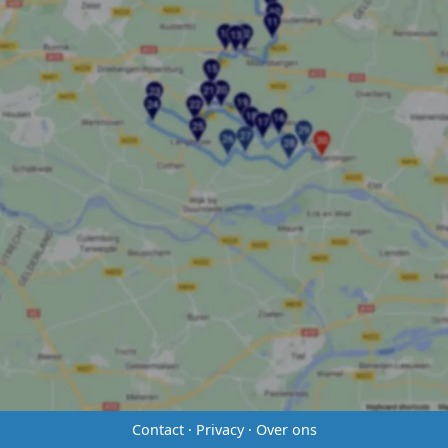
Contact
·
Privacy
·
Over ons