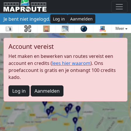
Je bent niet ingelogd.
Log in
Aanmelden
Meer
Account vereist
Het maken en bewerken van routes vereist een
account en credits (
lees hier waarom
). Ons
proefaccount is gratis en je ontvangt 100 credits
kado.
Log in
Aanmelden