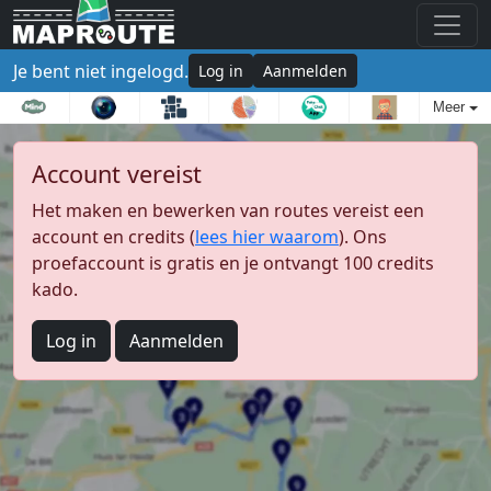
Je bent niet ingelogd.
Log in
Aanmelden
Meer
Account vereist
Het maken en bewerken van routes vereist een
account en credits (
lees hier waarom
). Ons
proefaccount is gratis en je ontvangt 100 credits
kado.
Log in
Aanmelden