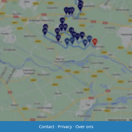
Contact
·
Privacy
·
Over ons