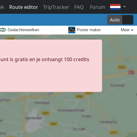
ek
Route editor
TripTracker
FAQ
Forum
Auto
Gedachtenwolken
Poster maker
Meer
unt is gratis en je ontvangt 100 credits