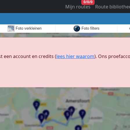
0
/
0
/
0
Mijn routes
Route bibliothe
Foto verkleinen
Foto filters
 een account en credits (
lees hier waarom
). Ons proefacco