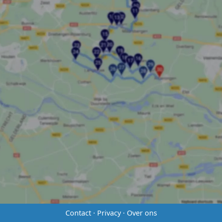
Contact
·
Privacy
·
Over ons