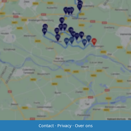
Contact
·
Privacy
·
Over ons