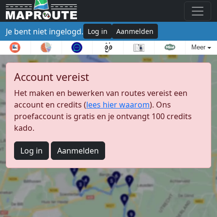
Je bent niet ingelogd.
Log in
Aanmelden
Meer
Account vereist
Het maken en bewerken van routes vereist een
account en credits (
lees hier waarom
). Ons
proefaccount is gratis en je ontvangt 100 credits
kado.
Log in
Aanmelden