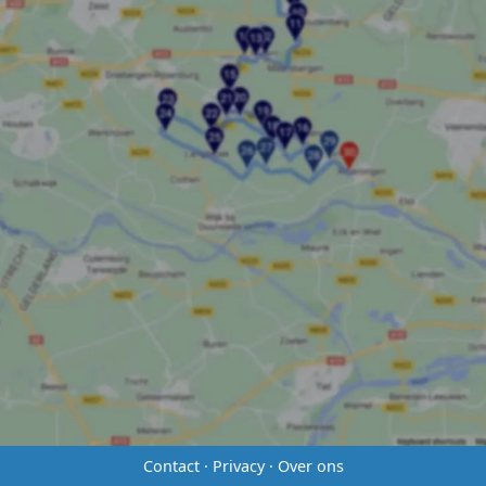
Contact
·
Privacy
·
Over ons