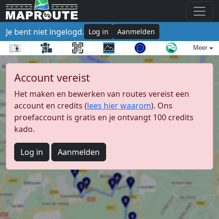
Je bent niet ingelogd.
Log in
Aanmelden
Meer
Account vereist
Het maken en bewerken van routes vereist een
account en credits (
lees hier waarom
). Ons
proefaccount is gratis en je ontvangt 100 credits
kado.
Log in
Aanmelden