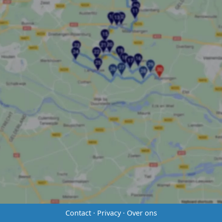
Contact
·
Privacy
·
Over ons