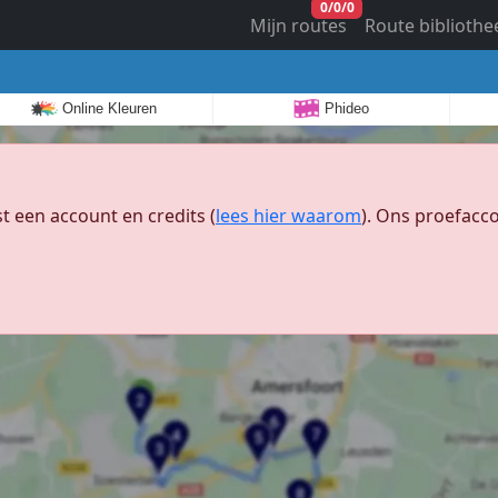
0
/
0
/
0
Mijn routes
Route bibliothe
Online Kleuren
Phideo
 een account en credits (
lees hier waarom
). Ons proefacco