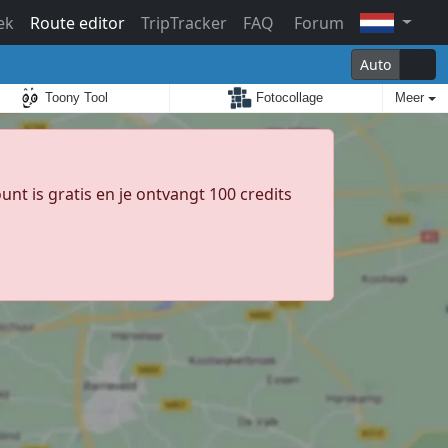
ek
Route editor
TripTracker
FAQ
Forum
Auto
Toony Tool
Fotocollage
Meer
unt is gratis en je ontvangt 100 credits