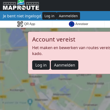
Je bent niet ingelogd.
Log in
Aanmelden
QR App
Annoteer
Account vereist
Het maken en bewerken van routes vereist
kado.
Log in
Aanmelden