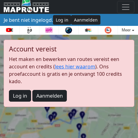
Je bent niet ingelogd.
Log in
Aanmelden
Meer
Account vereist
Het maken en bewerken van routes vereist een
account en credits (
lees hier waarom
). Ons
proefaccount is gratis en je ontvangt 100 credits
kado.
Log in
Aanmelden