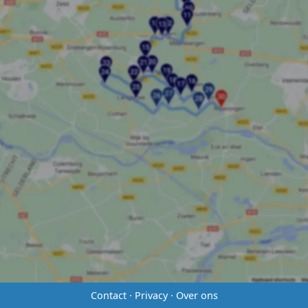
Contact
·
Privacy
·
Over ons