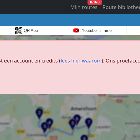
0
/
0
/
0
Mijn routes
Route bibliothe
QR App
Youtube Trimmer
 een account en credits (
lees hier waarom
). Ons proefacco