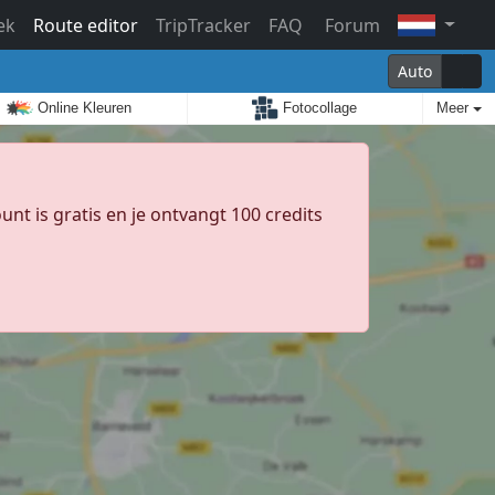
ek
Route editor
TripTracker
FAQ
Forum
Auto
Online Kleuren
Fotocollage
Meer
unt is gratis en je ontvangt 100 credits