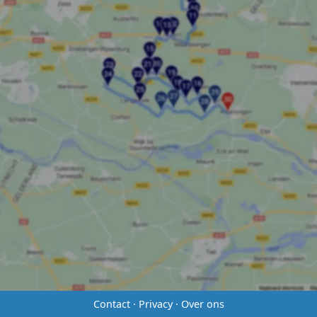
Contact
·
Privacy
·
Over ons