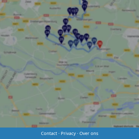
Contact
·
Privacy
·
Over ons