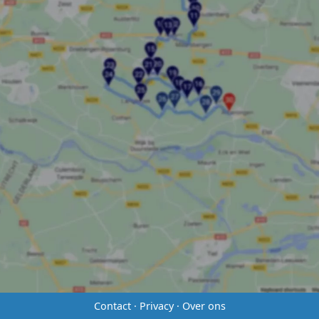
Contact
·
Privacy
·
Over ons