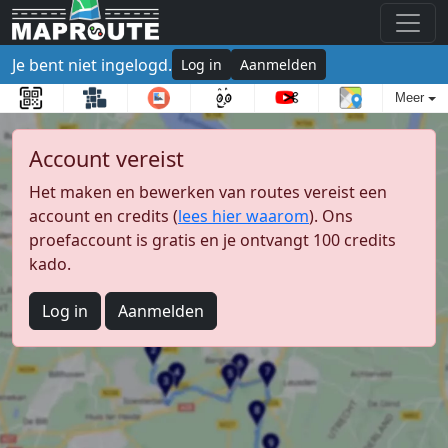
Je bent niet ingelogd.
Log in
Aanmelden
Meer
Account vereist
Het maken en bewerken van routes vereist een
account en credits (
lees hier waarom
). Ons
proefaccount is gratis en je ontvangt 100 credits
kado.
Log in
Aanmelden