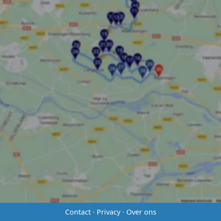
Contact
·
Privacy
·
Over ons