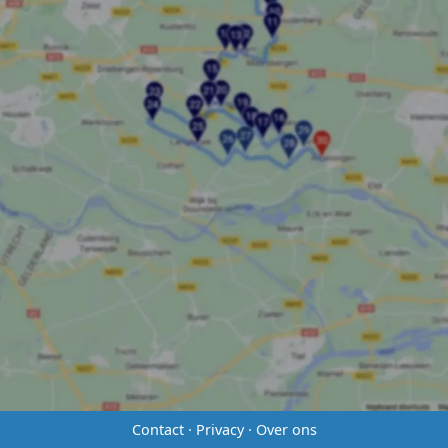
Contact
·
Privacy
·
Over ons