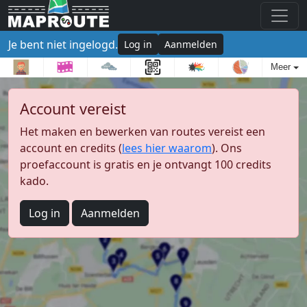
Je bent niet ingelogd.
Log in
Aanmelden
Meer
Account vereist
Het maken en bewerken van routes vereist een
account en credits (
lees hier waarom
). Ons
proefaccount is gratis en je ontvangt 100 credits
kado.
Log in
Aanmelden