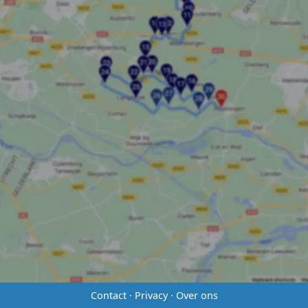
Contact
·
Privacy
·
Over ons