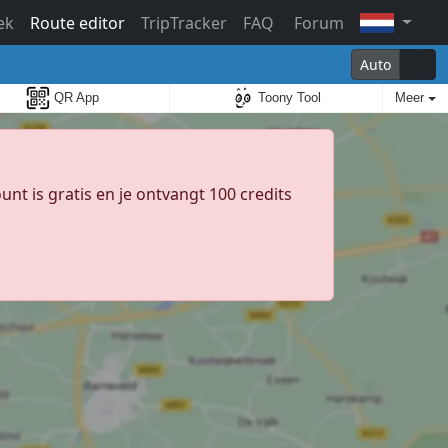
ek
Route editor
TripTracker
FAQ
Forum
Auto
QR App
Toony Tool
Meer
unt is gratis en je ontvangt 100 credits