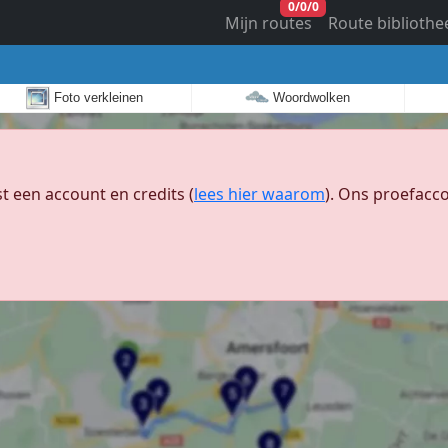
0
/
0
/
0
Mijn routes
Route bibliothe
Foto verkleinen
Woordwolken
 een account en credits (
lees hier waarom
). Ons proefacco