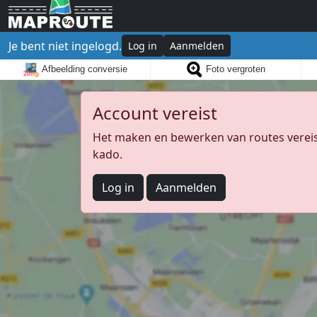
Je bent niet ingelogd.
Log in
Aanmelden
Afbeelding conversie
Foto vergroten
Account vereist
Het maken en bewerken van routes vereist
kado.
Log in
Aanmelden