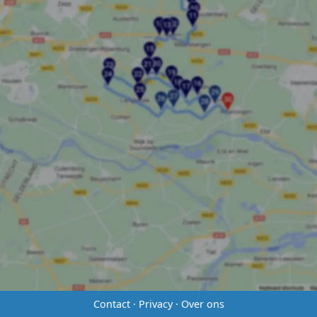
Contact
·
Privacy
·
Over ons