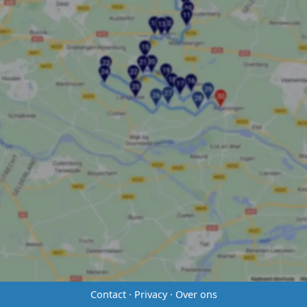
Contact
·
Privacy
·
Over ons