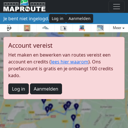
Je bent niet ingelogd.
Log in
Aanmelden
Meer
Account vereist
Het maken en bewerken van routes vereist een
account en credits (
lees hier waarom
). Ons
proefaccount is gratis en je ontvangt 100 credits
kado.
Log in
Aanmelden