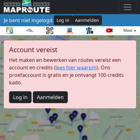
Je bent niet ingelogd.
Log in
Aanmelden
Meer
Account vereist
Het maken en bewerken van routes vereist een
account en credits (
lees hier waarom
). Ons
proefaccount is gratis en je ontvangt 100 credits
kado.
Log in
Aanmelden