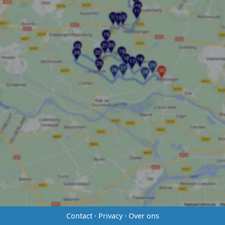
Contact
·
Privacy
·
Over ons