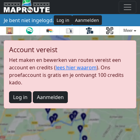
Je bent niet ingelogd.
Log in
Aanmelden
Meer
Account vereist
Het maken en bewerken van routes vereist een
account en credits (
lees hier waarom
). Ons
proefaccount is gratis en je ontvangt 100 credits
kado.
Log in
Aanmelden