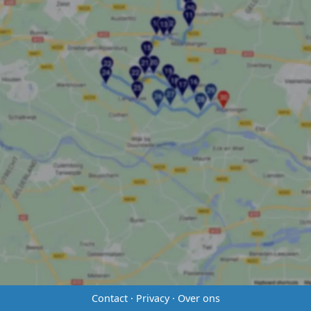
Contact
·
Privacy
·
Over ons