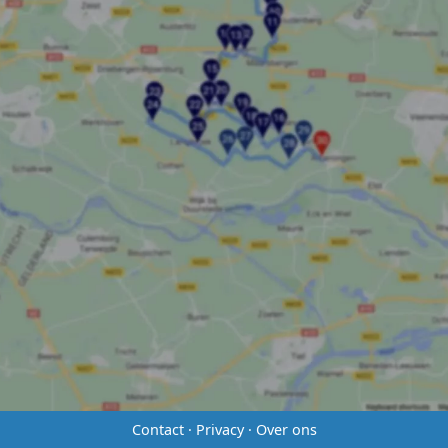
Contact
·
Privacy
·
Over ons