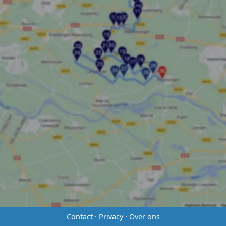
Contact
·
Privacy
·
Over ons