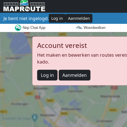
Je bent niet ingelogd.
Log in
Aanmelden
Nep Chat App
Woordwolken
Account vereist
Het maken en bewerken van routes vereist
kado.
Log in
Aanmelden