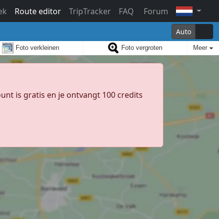
ek
Route editor
TripTracker
FAQ
Forum
Auto
Foto verkleinen
Foto vergroten
Meer
unt is gratis en je ontvangt 100 credits