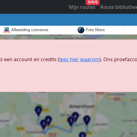
0
/
0
/
0
Mijn routes
Route bibliothe
Afbeelding conversie
Foto filters
 een account en credits (
lees hier waarom
). Ons proefacco