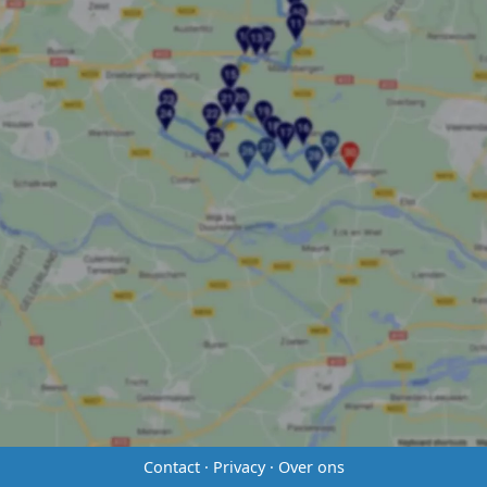
Contact
·
Privacy
·
Over ons